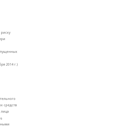
 риску
при
допущенных
я 2014 г.)
ительного
ых средств
 лица
ц,
олными