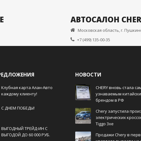
Е
АВТОСАЛОН CHE
Московская область, г. Пушкино
+7 (499) 135-00-35
РЕДЛОЖЕНИЯ
НОВОСТИ
Клубная карта Алан-Авто
CHERY вновь стала с
каждому клиенту!
узнаваемым китайск
брендом в РФ
С ДНЕМ ПОБЕДЫ!
Chery запустила прои
электрических кросс
Tiggo 3xe
ВЫГОДНЫЙ ТРЕЙД-ИН С
ВЫГОДОЙ ДО 60 000 РУБ.
Продажи Сhery в пер