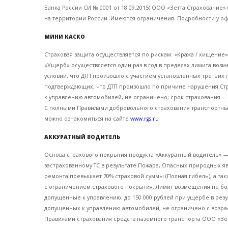
Банка России СИ № 0001 от 18.09.2015) ООО «Зетта Страхование» 
на территории России. Имеются ограничения. Подробности у о
МИНИ КАСКО
Страховая защита осуществляется по рискам: «Кража / хищение
«Ущерб» осуществляется один раз в год в пределах лимита возм
условии, что ДТП произошло с участием установленных третьих 
подтверждающих, что ДТП произошло по причине нарушения Ст
к управлению автомобилей, не ограничено; срок страхования —
С полными Правилами добровольного страхования транспортных с
можно ознакомиться на сайте
www.rgs.ru
АККУРАТНЫЙ ВОДИТЕЛЬ
Основа страхового покрытия продукта «Аккуратный водитель» 
застрахованному ТС в результате Пожара, Опасных природных яв
ремонта превышает 70% страховой суммы (Полная гибель), а так
с ограничением страхового покрытия. Лимит возмещения не бол
допущенные к управлению; до 150 000 рублей при ущербе в резу
допущенных к управлению автомобилей, не ограничено с возрасто
Правилами страхования средств наземного транспорта ООО «Зетт