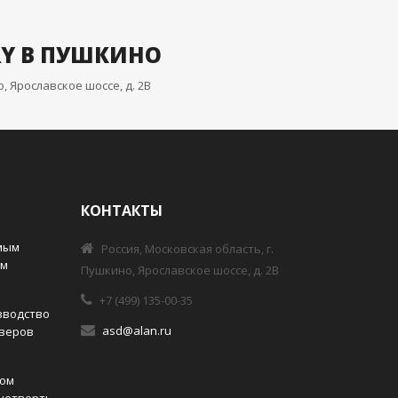
RY В ПУШКИНО
, Ярославское шоссе, д. 2В
КОНТАКТЫ
амым
Россия, Московская область, г.
им
Пушкино, Ярославское шоссе, д. 2В
+7 (499) 135-00-35
зводство
asd@alan.ru
оверов
вом