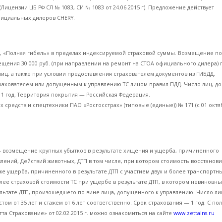
(Лицензии ЦБ РФ СЛ № 1083, СИ № 1083 от 24.06.2015 г). Предложение действует
фициальных дилеров CHERY.
», «Полная гибель» в пределах индексируемой страховой суммы. Возмещение по
ещения 30 000 руб. (при направлении на ремонт на СТОА официального дилера) 
лиц, а также при условии предоставления страхователем документов из ГИБДД,
рахователем или допущенным к управлению ТС лицом правил ПДД. Число лиц, 
 1 год. Территория покрытия — Российская Федерация.
редств и спецтехники ПАО «Росгосстрах» (типовые (единые)) № 171 (с 01 октябр
— возмещение крупных убытков в результате хищения и ущерба, причиненного
лений, Действий животных, ДТП в том числе, при котором стоимость восстанов
же ущерба, причиненного в результате ДТП с участием двух и более транспортн
ее страховой стоимости ТС при ущербе в результате ДТП, в котором невиновны
льтате ДТП, произошедшего по вине лица, допущенного к управлению. Число ли
м от 35 лет и стажем от 6 лет соответственно. Срок страхования — 1 год. С п
а Страхование» от 02.02.2015 г. можно ознакомиться на сайте
www.zettains.ru