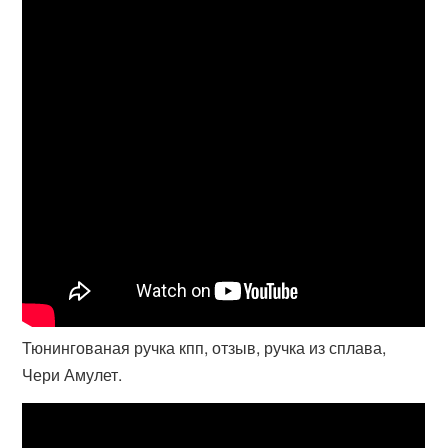
Тюнингованая ручка кпп, отзыв, ручка из сплава,
Чери Амулет.