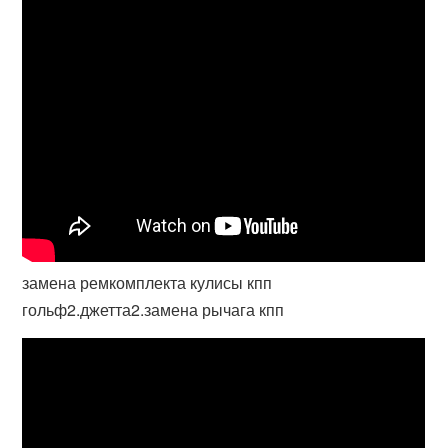
замена ремкомплекта кулисы кпп
гольф2.джетта2.замена рычага кпп