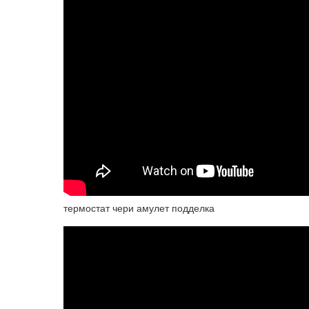
термостат чери амулет подделка