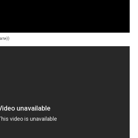
ати))