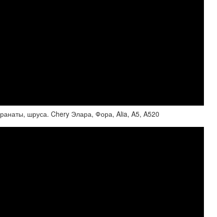
анаты, шруса. Chery Элара, Фора, Alia, A5, A520