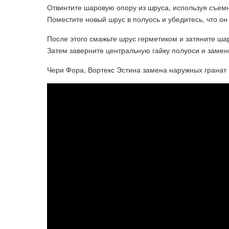
Отвинтите шаровую опору из шруса, используя съемн
Поместите новый шрус в полуось и убедитесь, что он
После этого смажьте шрус герметиком и затяните ша
Затем заверните центральную гайку полуоси и замен
Чери Фора, Вортекс Эстина замена наружных гранат 