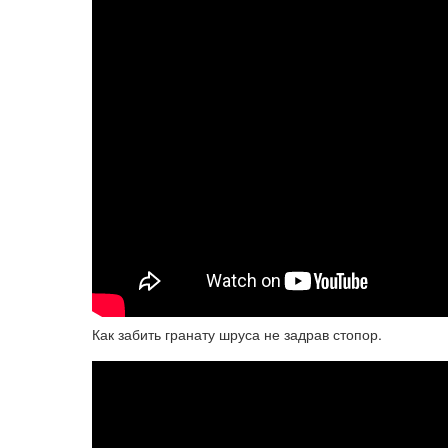
Как забить гранату шруса не задрав стопор.