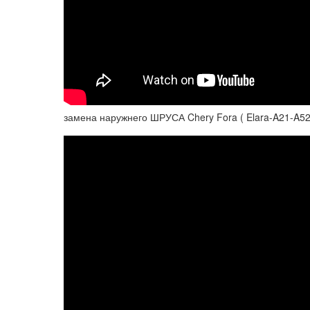
замена наружнего ШРУСА Chery Fora ( Elara-A21-A520 