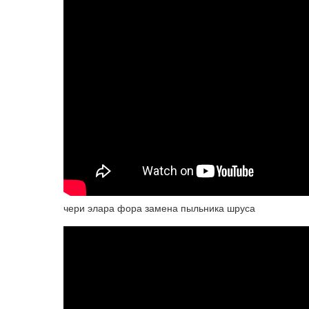
чери элара фора замена пыльника шруса