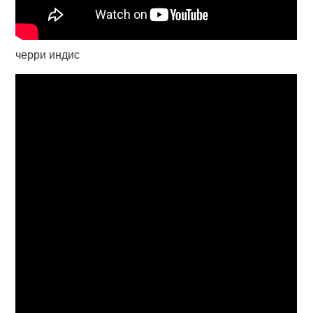
черри индис