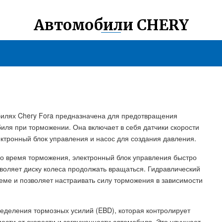
Автомобили CHERY
билях Chery Fora предназначена для предотвращения
биля при торможении. Она включает в себя датчики скорости
ектронный блок управления и насос для создания давления.
 во время торможения, электронный блок управления быстро
воляет диску колеса продолжать вращаться. Гидравлический
теме и позволяет настраивать силу торможения в зависимости
еделения тормозных усилий (EBD), которая контролирует
ости от скорости и загруженности автомобиля. Это улучшает