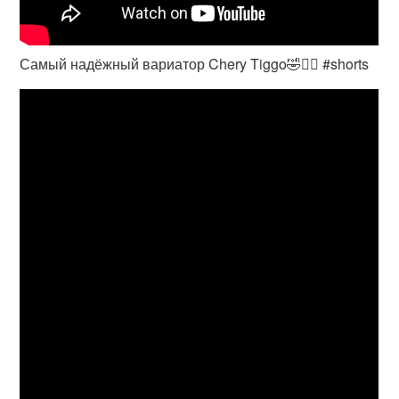
Самый надёжный вариатор Chery Tiggo🤣🤦‍♂️ #shorts