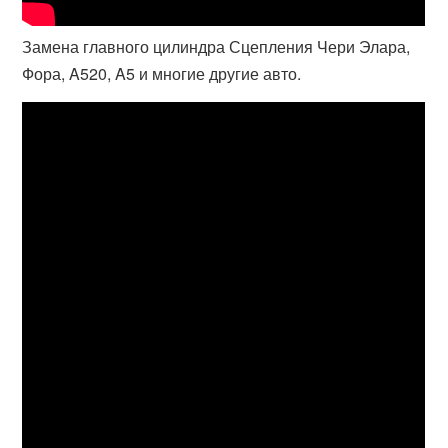
Замена главного цилиндра Сцепления Чери Элара,
Фора, A520, A5 и многие другие авто.