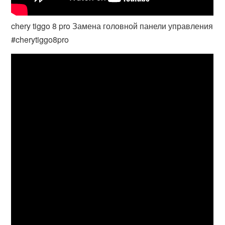
chery tiggo 8 pro Замена головной панели управления
#cherytiggo8pro