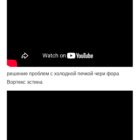
решение проблем с холодной печкой чери фора
Вортекс эстина