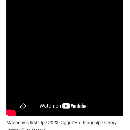
Mabeshy’s first trip / 2023 Tiggo7Pro Flagship / Chery