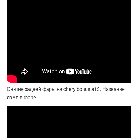
Снятие задней фары на chery bonus a13. Название
ламп в фаре.