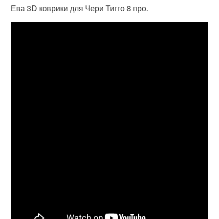
Ева 3D коврики для Чери Тигго 8 про.