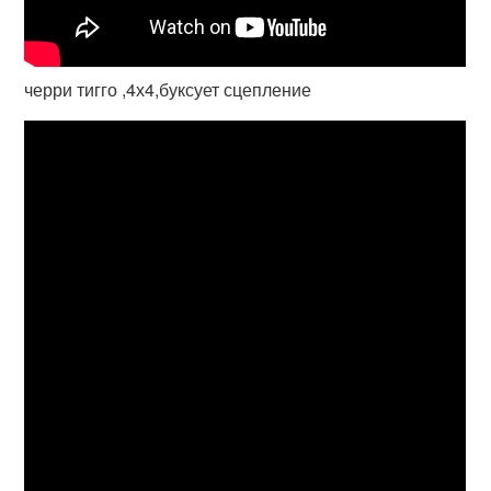
черри тигго ,4х4,буксует сцепление