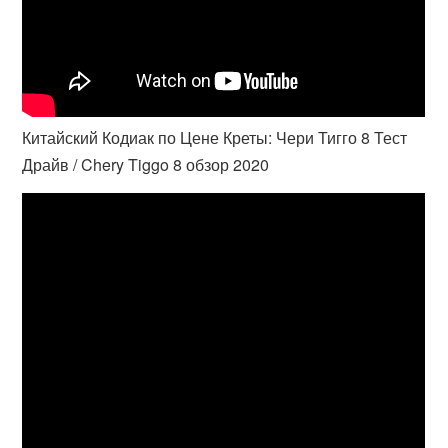
Китайский Кодиак по Цене Креты: Чери Тигго 8 Тест
Драйв / Chery Tiggo 8 обзор 2020