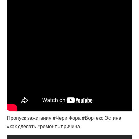
Пропуск зажигания #Чери Фора #Вортекс Эстина
#как сделать #ремонт #причина