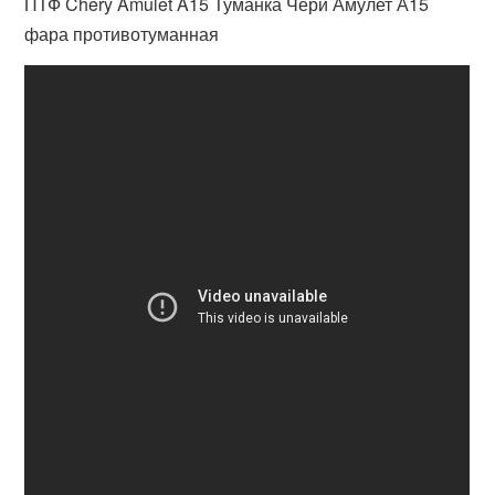
ПТФ Chery Amulet A15 Туманка Чери Амулет А15
фара противотуманная