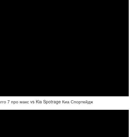
о 7 про макс vs Kia Spotrage Киа Спортейдж