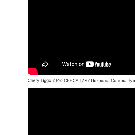
Chery Tiggo 7 Pro СЕНСАЦИЯ? Похож на Селтос. Чут