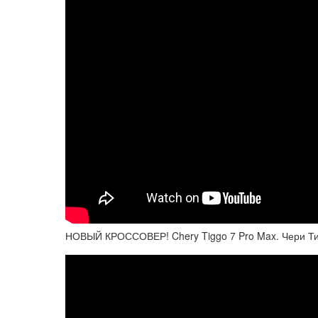
НОВЫЙ КРОССОВЕР! Chery Tiggo 7 Pro Max. Чери Тигг