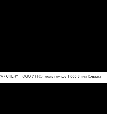
 / CHERY TIGGO 7 PRO: может лучше Tiggo 8 или Кодиак?